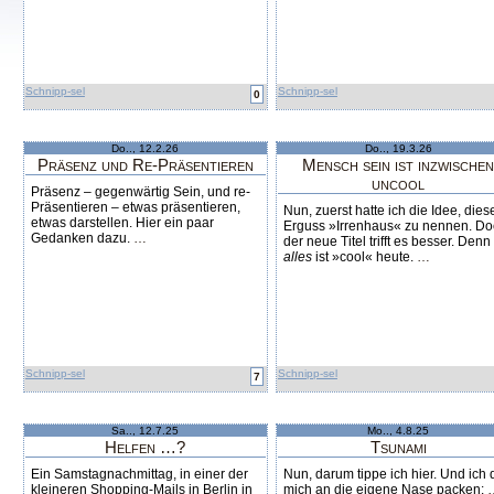
Schnipp-sel
Schnipp-sel
0
Do.., 12.2.26
Do.., 19.3.26
Präsenz und Re-Präsentieren
Mensch sein ist inzwische
uncool
Präsenz – gegenwärtig Sein, und re-
Präsentieren – etwas präsentieren,
Nun, zuerst hatte ich die Idee, dies
etwas darstellen. Hier ein paar
Erguss »Irrenhaus« zu nennen. Do
Gedanken dazu.
…
der neue Titel trifft es besser. Denn
alles
ist »cool« heute.
…
Schnipp-sel
Schnipp-sel
7
Sa.., 12.7.25
Mo.., 4.8.25
Helfen …?
Tsunami
Ein Samstagnachmittag, in einer der
Nun, darum tippe ich hier. Und ich 
kleineren Shopping-Mails in Berlin in
mich an die eigene Nase packen: