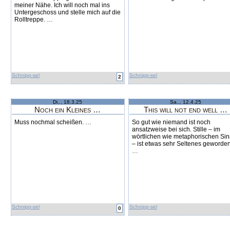
meiner Nähe. Ich will noch mal ins
Untergeschoss und stelle mich auf die
Rolltreppe.
…
Schnipp-sel
Schnipp-sel
2
Di.., 18.3.25
Sa.., 12.4.25
Noch ein Kleines …
This will not end well …
Muss nochmal scheißen.
…
So gut wie niemand ist noch
ansatzweise bei sich. Stille – im
wörtlichen wie metaphorischen Si
– ist etwas sehr Seltenes geworden
…
Schnipp-sel
Schnipp-sel
0