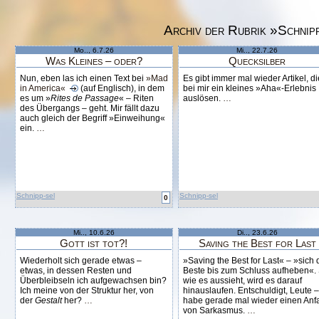
Archiv der Rubrik »Schnip
Mo.., 6.7.26
Mi.., 22.7.26
Was Kleines – oder?
Quecksilber
Nun, eben las ich einen Text bei
»Mad
Es gibt immer mal wieder Artikel, di
in America«
(auf Englisch), in dem
bei mir ein kleines »Aha«-Erlebnis
es um »
Rites de Passage
« – Riten
auslösen.
…
des Übergangs – geht. Mir fällt dazu
auch gleich der Begriff »Einweihung«
ein.
…
Schnipp-sel
Schnipp-sel
0
Mi.., 10.6.26
Di.., 23.6.26
Gott ist tot?!
Saving the Best for Last
Wiederholt sich gerade etwas –
»Saving the Best for Last« – »sich 
etwas, in dessen Resten und
Beste bis zum Schluss aufheben«.
Überbleibseln ich aufgewachsen bin?
wie es aussieht, wird es darauf
Ich meine von der Struktur her, von
hinauslaufen. Entschuldigt, Leute –
der
Gestalt
her?
…
habe gerade mal wieder einen Anfa
von Sarkasmus.
…