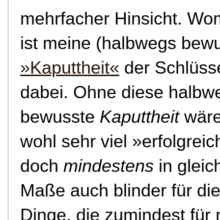
mehrfacher Hinsicht. Wo
ist meine (halbwegs bew
»Kaputtheit«
der Schlüss
dabei. Ohne diese halbw
bewusste
Kaputtheit
wäre
wohl sehr viel »erfolgreic
doch
mindestens
in glei
Maße auch blinder für di
Dinge, die zumindest für