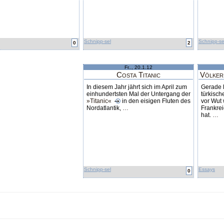
Schnipp-sel
Schnipp-se
0
2
Fr.., 20.1.12
Costa Titanic
Völker
In diesem Jahr jährt sich im April zum
Gerade l
einhundertsten Mal der Untergang der
türkisc
»Titanic«
in den eisigen Fluten des
vor Wut
Nordatlantik,
…
Frankre
hat.
…
Schnipp-sel
Essays
0