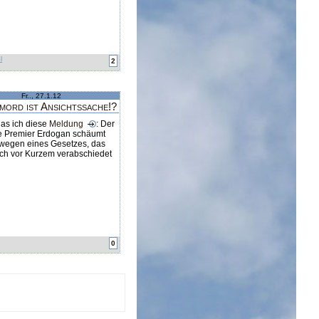
l
2
Fr.., 27.1.12
mord ist Ansichtssache!?
as ich diese
Meldung
: Der
he Premier Erdogan schäumt
 wegen eines Gesetzes, das
ich vor Kurzem verabschiedet
0