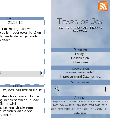
RSS
Tears of Joy
Tears of Joy
Do.., 6.12.12
21.12.12
Nur vertrocknete Büsche
Nur vertrocknete Büsche
. Ein Datum, das etwas
brennen
brennen
es ist – oder etwa nicht? An
Tag endet der so genannte
lender,
…
Rubriken
Essays
Geschichten
Schnipp-sel
Information
Warum diese Seite?
l
2
Impressum und Datenschutz
Volltextsuche
Fr.., 24.8.12
 ist, wer drüber spricht
habe ich es gelesen: Lance
Archive
ng, der siebenfache
Tour de
August 2026
Juli 2026
Juni 2026
April 2026
März
Sieger, wird
2026
Februar 2026
2026
2025
2024
2023
2022
hrscheinlich alle seine
2021
2020
2019
2018
2017
2016
2015
2014
2013
el verlieren, da die Anti-
2012
2011
Agentur
…