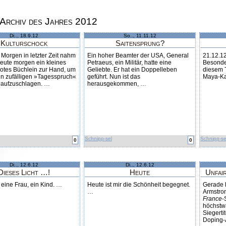
Archiv des Jahres 2012
Di.., 18.9.12
So.., 11.11.12
Kulturschock
Saitensprung?
Morgen in letzter Zeit nahm
Ein hoher Beamter der USA, General
21.12.12
heute morgen ein kleines
Petraeus, ein Militär, hatte eine
Besonder
otes Büchlein zur Hand, um
Geliebte. Er hat ein Doppelleben
diesem 
en zufälligen »Tagesspruch«
geführt. Nun ist das
Maya-Ka
h aufzuschlagen.
…
herausgekommen,
…
Schnipp-sel
Schnipp-se
0
0
Di.., 12.6.12
Di.., 12.6.12
Dieses Licht …!
Heute
Unfair
eine Frau, ein Kind.
…
Heute ist mir die Schönheit begegnet.
Gerade 
…
Armstro
France
-
höchstwa
Siegertit
Doping-