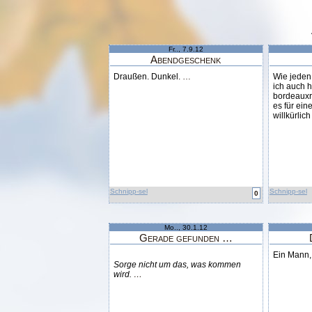
Fr.., 7.9.12
Abendgeschenk
Draußen. Dunkel.
…
Wie jeden 
ich auch 
bordeauxr
es für ein
willkürlic
Schnipp-sel
Schnipp-sel
0
Mo.., 30.1.12
Gerade gefunden …
Ein Mann, 
Sorge nicht um das, was kommen
wird.
…