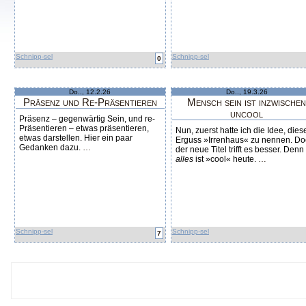
Schnipp-sel
Schnipp-sel
0
Do.., 12.2.26
Do.., 19.3.26
Präsenz und Re-Präsentieren
Mensch sein ist inzwische
uncool
Präsenz – gegenwärtig Sein, und re-
Präsentieren – etwas präsentieren,
Nun, zuerst hatte ich die Idee, dies
etwas darstellen. Hier ein paar
Erguss »Irrenhaus« zu nennen. Do
Gedanken dazu.
…
der neue Titel trifft es besser. Denn
alles
ist »cool« heute.
…
Schnipp-sel
Schnipp-sel
7