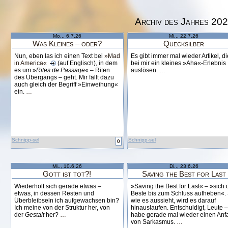
Archiv des Jahres 20
Mo.., 6.7.26
Mi.., 22.7.26
Was Kleines – oder?
Quecksilber
Nun, eben las ich einen Text bei
»Mad
Es gibt immer mal wieder Artikel, di
in America«
(auf Englisch), in dem
bei mir ein kleines »Aha«-Erlebnis
es um »
Rites de Passage
« – Riten
auslösen.
…
des Übergangs – geht. Mir fällt dazu
auch gleich der Begriff »Einweihung«
ein.
…
Schnipp-sel
Schnipp-sel
0
Mi.., 10.6.26
Di.., 23.6.26
Gott ist tot?!
Saving the Best for Last
Wiederholt sich gerade etwas –
»Saving the Best for Last« – »sich 
etwas, in dessen Resten und
Beste bis zum Schluss aufheben«.
Überbleibseln ich aufgewachsen bin?
wie es aussieht, wird es darauf
Ich meine von der Struktur her, von
hinauslaufen. Entschuldigt, Leute –
der
Gestalt
her?
…
habe gerade mal wieder einen Anfa
von Sarkasmus.
…