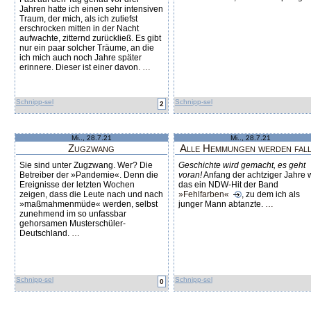
Jahren hatte ich einen sehr intensiven
Traum, der mich, als ich zutiefst
erschrocken mitten in der Nacht
aufwachte, zitternd zurückließ. Es gibt
nur ein paar solcher Träume, an die
ich mich auch noch Jahre später
erinnere. Dieser ist einer davon.
…
Schnipp-sel
Schnipp-sel
2
Mi.., 28.7.21
Mi.., 28.7.21
Zugzwang
Alle Hemmungen werden fal
Sie sind unter Zugzwang. Wer? Die
Geschichte wird gemacht, es geht
Betreiber der »Pandemie«. Denn die
voran!
Anfang der achtziger Jahre 
Ereignisse der letzten Wochen
das ein NDW-Hit der Band
zeigen, dass die Leute nach und nach
»Fehlfarben«
, zu dem ich als
»maßmahmenmüde« werden, selbst
junger Mann abtanzte.
…
zunehmend im so unfassbar
gehorsamen Musterschüler-
Deutschland.
…
Schnipp-sel
Schnipp-sel
0