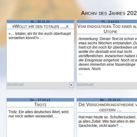
Archiv des Jahres 20
Di.., 30.11.21
Fr.., 3.12.21
»Wollt ihr den totalen …,«
Vom endgültigen Tod einer a
Utopie
»… totaler, als ihr ihn euch überhaupt
vorstellen könnt?«
…
Anmerkung: Dieser Text ist schon v
etwa sechs Wochen entstanden. D
hielt ich ihn noch für übertrieben u
wollte ihn deshalb erst mal nicht
veröffentlichen. Inzwischen haben 
die Ereignisse eingeholt. Noch ist e
denen immerhin eine Nasenlänge
voraus.
Noch.
…
Schnipp-sel
Schnipp-sel
0
So.., 17.10.21
Mo.., 25.10.21
Trotz
Die Verschwörungstheorie 
gestern …
Trotz. Ein altes deutsches Wort, wird
nur noch selten verwendet.
…
Hat man heute so. Schulterzucken. 
ja alles Zufall. Wie fast alles in der
Geschichte, nicht wahr?
…