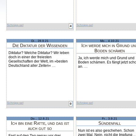
Schnipp-sel
Schnipp-sel
4
Di.., 28.9.21
Mo.., 4.10.21
Die Diktatur der Wissenden
Ich werde mich in Grund un
Boden schämen
Diktatur? Welche Diktatur? Wir leben
doch in einer der freiesten
Ja, ich werde mich und Grund und
Gesellschaften der Welt, im »besten
Boden schämen. Es fängt jetzt sch
Deutschland aller Zeiten«
…
an.
…
Schnipp-sel
Schnipp-sel
0
Do.., 12.8.21
Fr.., 3.9.21
Ich bin eine Ratte, und das ist
Sündenfall
auch gut so
Nun ist es also geschehen. Schon
zwei Mal. Nein, nicht die Impfung
Fast auf den Tag genau vor drei