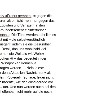
iv »Front« gemacht
gegen die
eren also, nicht mehr nur gegen das
Egoisten und Verräter« in den
hrhundertseuche« hintertreiben –
nannte
. Die Töne werden schriller, es
t mit – die selbstverständlich
usgeht, indem sie die Gesundheit
 Detail, das uns wohl bald viel
ie nun die Welt als »4. Welle«
pocken
– das bedeutet in der
die Windpocken können ja
tragen werden … Nein, diese
in den »Aktuellen Nachrichten« als
em »Spiegel« (schade, leider nicht
fen möchte, wie der Wind gerade vor
tun. Und nun werden auch bei den
l offenbar nicht mehr auf die noch