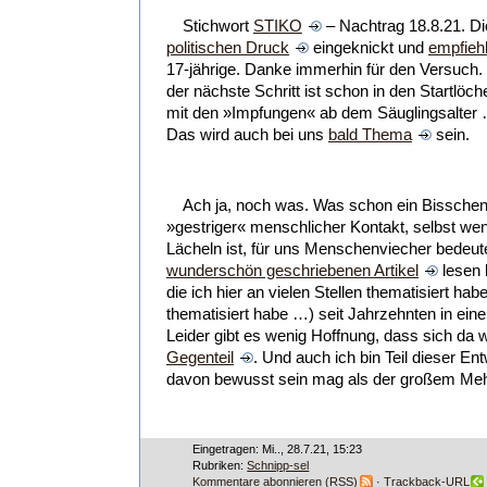
Stichwort
STIKO
– Nachtrag 18.8.21. Di
politischen Druck
eingeknickt und
empfieh
17-jährige. Danke immerhin für den Versuch
der nächste Schritt ist schon in den Startlöch
mit den »Impfungen« ab dem Säuglingsalter …
Das wird auch bei uns
bald Thema
sein.
Ach ja, noch was. Was schon ein Bisschen
»gestriger« menschlicher Kontakt, selbst wen
Lächeln ist, für uns Menschenviecher bedeut
wunderschön geschriebenen Artikel
lesen 
die ich hier an vielen Stellen thematisiert hab
thematisiert habe …) seit Jahrzehnten in ei
Leider gibt es wenig Hoffnung, dass sich da
Gegenteil
. Und auch ich bin Teil dieser E
davon bewusst sein mag als der großem Me
Eingetragen: Mi.., 28.7.21, 15:23
Rubriken:
Schnipp-sel
Kommentare abonnieren (RSS)
·
Trackback-URL