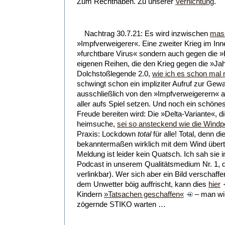
Zum Rechthaben. Zu unserer
Vernichtung
.
Nachtrag 30.7.21: Es wird inzwischen
mass
»Impfverweigerer«. Eine zweiter Krieg im Inn
»furchtbare Virus« sondern auch gegen die »
eigenen Reihen, die den Krieg gegen die »Ja
Dolchstoßlegende 2.0,
wie ich es schon mal 
schwingt schon ein impliziter Aufruf zur Gewal
ausschließlich von den »Impfverweigerern« a
aller aufs Spiel setzen. Und noch ein schönes
Freude bereiten wird: Die »Delta-Variante«, d
heimsuche,
sei so ansteckend wie die Wind
Praxis: Lockdown
total
für alle! Total, denn 
bekanntermaßen wirklich mit dem Wind über
Meldung ist leider kein Quatsch. Ich sah sie 
Podcast in unserem Qualitätsmedium Nr. 1, d
verlinkbar). Wer sich aber ein Bild verschaf
dem Unwetter böig auffrischt, kann dies
hier
Kindern
»Tatsachen geschaffen«
– man wil
zögernde STIKO warten …