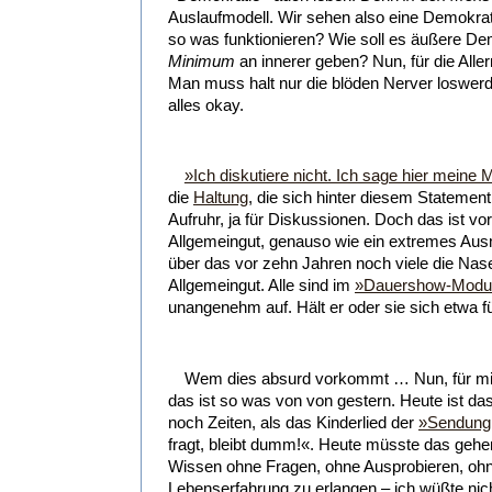
Auslaufmodell. Wir sehen also eine Demokrat
so was funktionieren? Wie soll es äußere D
Minimum
an innerer geben? Nun, für die Alle
Man muss halt nur die blöden Nerver loswerde
alles okay.
»Ich diskutiere nicht. Ich sage hier meine 
die
Haltung
, die sich hinter diesem Statement
Aufruhr, ja für Diskussionen. Doch das ist vor
Allgemeingut, genauso wie ein extremes Aus
über das vor zehn Jahren noch viele die Nas
Allgemeingut. Alle sind im
»Dauershow-Modu
unangenehm auf. Hält er oder sie sich etwa 
Wem dies absurd vorkommt … Nun, für mich
das ist so was von von gestern. Heute ist d
noch Zeiten, als das Kinderlied der
»Sendung
fragt, bleibt dumm!«. Heute müsste das gehe
Wissen ohne Fragen, ohne Ausprobieren, ohne
Lebenserfahrung zu erlangen – ich wüßte nich