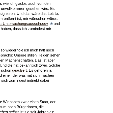
r, wie ich glaube, auch von den
nur unvollkommen gesehen wird. Es
signieren. Und das wäre das Letzte,
m entfernt ist, mir wünschen würde.
a-Untersuchungsausschuss«
und
en haben, dass ich zumindest mir
 so wiederhole ich mich halt noch
sprächs: Unsere stillen Helden sehen
ten Machenschaften. Das ist aber
 Und die hat bekanntlich zwei. Solche
üh schon
geäußert
. Es gehören ja
d einer, der was mit sich machen
, sich zumindest indirekt dabei
: Wir haben zwar einen Staat, der
aum noch BürgerInnen, die
chen selbst
ist sie seit Jahren ein