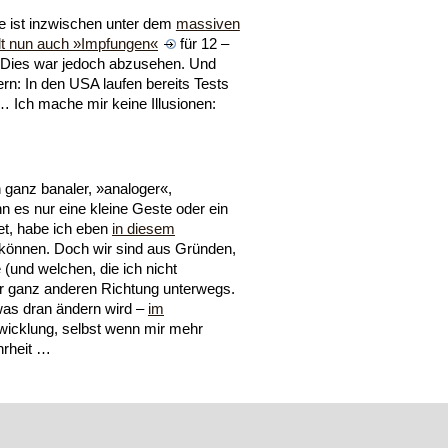
e ist inzwischen unter dem
massiven
lt nun auch »Impfungen«
für 12 –
. Dies war jedoch abzusehen. Und
ern: In den USA laufen bereits Tests
 Ich mache mir keine Illusionen:
 ganz banaler, »analoger«,
n es nur eine kleine Geste oder ein
et, habe ich eben
in diesem
können. Doch wir sind aus Gründen,
e (und welchen, die ich nicht
ner ganz anderen Richtung unterwegs.
 was dran ändern wird –
im
ntwicklung, selbst wenn mir mehr
hrheit …