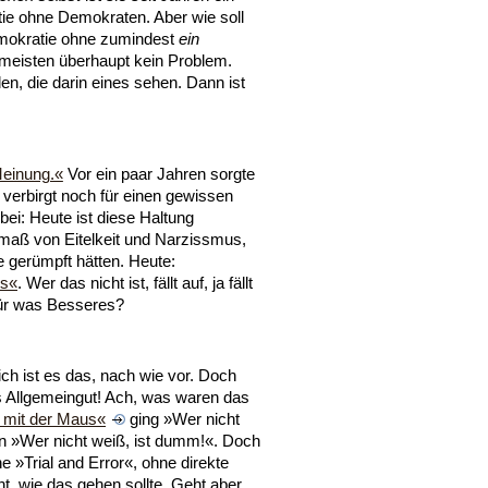
ie ohne Demokraten. Aber wie soll
emokratie ohne zumindest
ein
rmeisten überhaupt kein Problem.
n, die darin eines sehen. Dann ist
Meinung.«
Vor ein paar Jahren sorgte
 verbirgt noch für einen gewissen
bei: Heute ist diese Haltung
maß von Eitelkeit und Narzissmus,
e gerümpft hätten. Heute:
s«
. Wer das nicht ist, fällt auf, ja fällt
für was Besseres?
 ist es das, nach wie vor. Doch
as Allgemeingut! Ach, was waren das
 mit der Maus«
ging »Wer nicht
n »Wer nicht weiß, ist dumm!«. Doch
 »Trial and Error«, ohne direkte
t, wie das gehen sollte. Geht aber