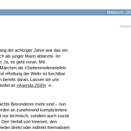
Mittwoch, 28.
2 Komm
ang der achtziger Jahre war das ein
ich als junger Mann abtanzte.
Im
: Ja, es geht voran. Mit
 Märchen als »Siebenmeilenstiefel«.
nd »Rettung der Welt« ist furchtbar
n bereits daran. Lassen wir uns
stitel ist
»Agenda 2030«
.
nichts Besonderes mehr sind – nun
 werden an zunehmend kompliziertere
 nur technisch, sondern auch sozial
 Den Verfall von Innerem, den
eder direkt oder indirekt thematisiert