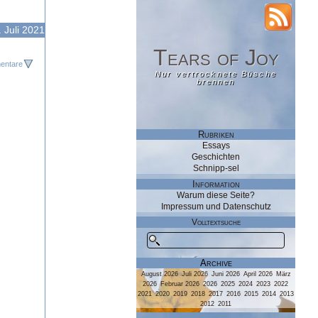
RSS
 Juli 2021
Tears of Joy
Tears of Joy
entare
Nur vertrocknete Büsche
Nur vertrocknete Büsche
brennen
brennen
Rubriken
Essays
Geschichten
Schnipp-sel
Information
Warum diese Seite?
Impressum und Datenschutz
Volltextsuche
Archive
August 2026
Juli 2026
Juni 2026
April 2026
März
2026
Februar 2026
2026
2025
2024
2023
2022
2021
2020
2019
2018
2017
2016
2015
2014
2013
2012
2011