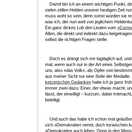
Damit bin ich an einem wichtigen Punkt, de
vielen stillen Helden unserer heutigen Zeit 
muss wohl so sein, denn sonst würden sie re
was ich, der nun weit von jeglichem Heldentu
Ein ganz dickes Lob den Leuten vom
»Coron
Allen, die direkt und indirekt dazu beigetrag
selbst die richtigen Fragen stelle.
Doch es drängt sich mir tagtäglich auf, und
mal, wenn auch nur in der Art eines Selbstge
uns, also »das Volk«, als Opfer von bestimm
aus meiner Sicht nur
eine Seite
der Medaille.
ketzerischen Gedanken
hatte ich ja ganz fr
immer zwei dazu: Einer, der etwas macht, un
lässt, der einwilligt – kurzum, dabei mitmacht
beteiligt.
Und auch das habe ich schon mal geäußert
sich »Demokratie« nennt, doch inzwischen k
»Demokratie« auch leben. Denn
in den Mens