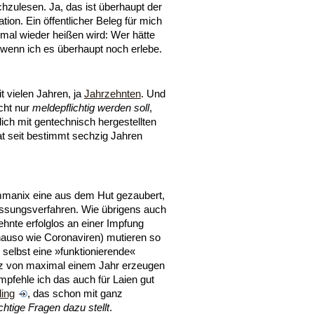
chzulesen. Ja, das ist überhaupt der
ion. Ein öffentlicher Beleg für mich
 mal wieder heißen wird: Wer hätte
enn ich es überhaupt noch erlebe.
 vielen Jahren, ja
Jahrzehnten
. Und
cht nur
meldepflichtig werden soll
,
lich mit gentechnisch hergestellten
at seit bestimmt sechzig Jahren
ommanix eine aus dem Hut gezaubert,
assungsverfahren. Wie übrigens auch
ehnte erfolglos an einer Impfung
nauso wie Coronaviren) mutieren so
s selbst eine »funktionierende«
utz von maximal einem Jahr erzeugen
pfehle ich das auch für Laien gut
ling
, das schon mit ganz
chtige Fragen dazu stellt
.