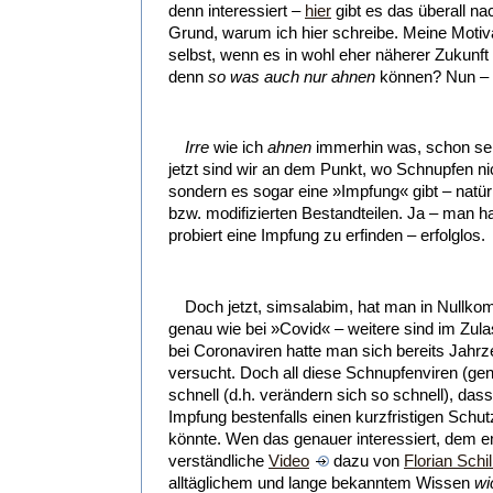
denn interessiert –
hier
gibt es das überall na
Grund, warum ich hier schreibe. Meine Motivat
selbst, wenn es in wohl eher näherer Zukunft
denn
so was
auch nur
ahnen
können? Nun – w
Irre
wie ich
ahnen
immerhin was, schon seit
jetzt sind wir an dem Punkt, wo Schnupfen ni
sondern es sogar eine »Impfung« gibt – natür
bzw. modifizierten Bestandteilen. Ja – man h
probiert eine Impfung zu erfinden – erfolglos.
Doch jetzt, simsalabim, hat man in Nullk
genau wie bei »Covid« – weitere sind im Zul
bei Coronaviren hatte man sich bereits Jahrz
versucht. Doch all diese Schnupfenviren (ge
schnell (d.h. verändern sich so schnell), das
Impfung bestenfalls einen kurzfristigen Sch
könnte. Wen das genauer interessiert, dem em
verständliche
Video
dazu von
Florian Schil
alltäglichem und lange bekanntem Wissen
wi