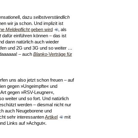
ensationell, dazu
selbstverständlich
n wir ja schon. Und implizit ist
ine
Meldepflicht
geben wird
, als
t
dafür einführen können – das ist
Und dann natürlich auch wieder
fen und 2G und 3G und so weiter …
tadaaaaaa! – auch
Blanko
-Verträge für
ürfen uns also jetzt schon freuen – auf
eien gegen »Ungeimpfte« und
r Art gegen »RSV-Leugner«,
 weiter und so fort. Und natürlich
schützt werden – diesmal nicht nur
ich auch Neugeborene und
icht sehr interessanten
Artikel
mit
nd Links auf »Achgut«.