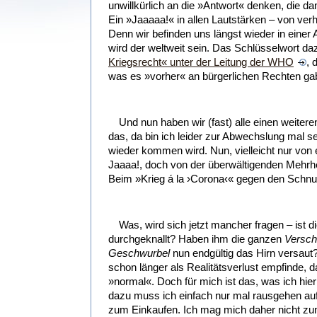
unwillkürlich an die »Antwort« denken, die d
Ein »Jaaaaa!« in allen Lautstärken – von verha
Denn wir befinden uns längst wieder in einer 
wird der weltweit sein. Das Schlüsselwort da
Kriegsrecht« unter der Leitung der WHO
, 
was es »vorher« an bürgerlichen Rechten ga
Und nun haben wir (fast) alle einen weiter
das, da bin ich leider zur Abwechslung mal s
wieder kommen wird. Nun, vielleicht nur von e
Jaaaa!, doch von der überwältigenden Mehrhe
Beim »Krieg á la ›Corona‹« gegen den Schnu
Was, wird sich jetzt mancher fragen – ist die
durchgeknallt? Haben ihm die ganzen
Versch
Geschwurbel
nun endgültig das Hirn versaut
schon länger als Realitätsverlust empfinde, das
»normal«. Doch für mich ist das, was ich hier
dazu muss ich einfach nur mal rausgehen auf
zum Einkaufen. Ich mag mich daher nicht zu