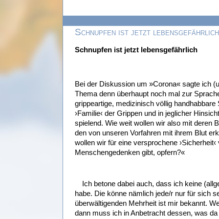
Schnupfen ist jetzt lebensgefährlich
Schnupfen ist jetzt lebensgefährlich
Bei der Diskussion um »Corona« sagte ich (
Thema denn überhaupt noch mal zur Sprach
grippeartige, medizinisch völlig handhabbar
›Familie‹ der Grippen und in jeglicher Hinsicht
spielend. Wie weit wollen wir also mit dere
den von unseren Vorfahren mit ihrem Blut er
wollen wir für eine versprochene ›Sicherheit‹ 
Menschengedenken gibt, opfern?«
Ich betone dabei auch, dass ich keine (all
habe. Die könne nämlich jede/r nur für sich s
überwältigenden Mehrheit ist mir bekannt. We
dann muss ich in Anbetracht dessen, was da 