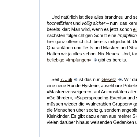
Und natürlich ist dies alles brandneu und s
hocheffizient
und
völlig sicher
– nun, das kenne
bereits klar: Man wird, wenn es jetzt schon
e
nächsten folgerichtigen Schritt eine
Impfpflich
hier ganz offensichtlich bereits mitgedacht. 
Quarantänen und Tests und Masken und Stra
Hatten wir ja alles schon. Nix Neues. Und, 
beliebige »Impfungen«
gibt es bereits.
Seit
7. Juli
ist das nun
Gesetz
. Wir d
eine neue Runde Hysterie, absehbare Pöbel
»Maskenverweigerer«, auf Animositäten alle
»Gefährder«, »Superspreading-Events« und so
müssen wieder die »vulnerablen Gruppen« ge
die Menschen über sechzig, sondern angebl
Kleinkinder. Es gibt dazu einen aus meiner S
vielen darüber hinaus weisenden Gedanken u