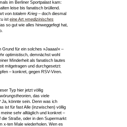
amals im Berliner Sportpalast kam:
lten leise bis fanatisch brüllend.
Art von
totalem Krieg
– doch diesmal
zu ist
eine Art »
medizinisches
das so gut wie alles hinweggefegt hat,
b.
en Grund für ein solches »Jaaaa!« –
ehr optimistisch, demnächst wohl
iner Minderheit als fanatisch lautes
it mitgetragen und durchgesetzt:
pfen – konkret, gegen RSV-Viren.
ser Typ hier jetzt völlig
wörungstheorien
, das viele
? Ja, könnte sein. Denn was ich
 ist für fast Alle (inzwischen) völlig
 meine sehr alltäglich und konkret –
 die Straße, oder in den Supermarkt
m x-ten Male wiederholen. Wen es