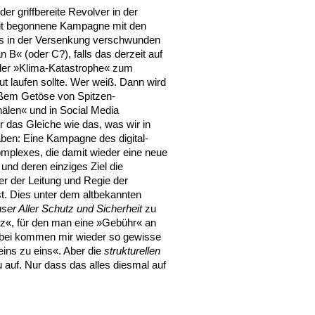
der griffbereite Revolver in der
eit begonnene Kampagne mit den
os in der Versenkung verschwunden
n B« (oder C?), falls das derzeit auf
der »Klima-Katastrophe« zum
t laufen sollte. Wer weiß. Dann wird
oßem Getöse von Spitzen-
nälen« und in Social Media
r das Gleiche wie das, was wir in
aben: Eine Kampagne des digital-
Komplexes, die damit wieder eine neue
und deren einziges Ziel die
ter der Leitung und Regie der
t. Dies unter dem altbekannten
ser Aller Schutz und Sicherheit
zu
utz«, für den man eine »Gebühr« an
dabei kommen mir wieder so gewisse
eins zu eins«. Aber die
strukturellen
auf. Nur dass das alles diesmal auf