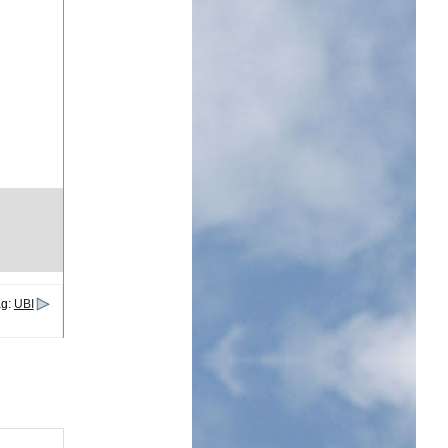
ag:
UBI