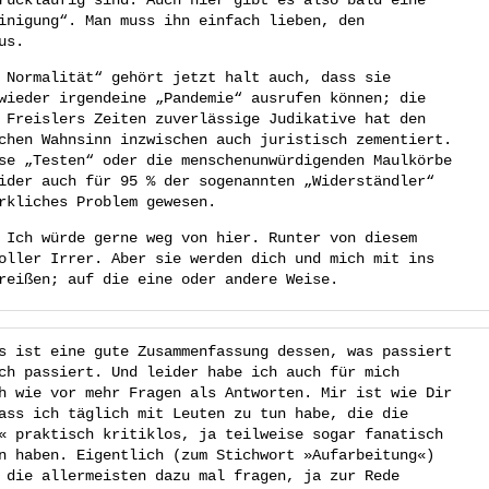
inigung“. Man muss ihn einfach lieben, den
us.
 Normalität“ gehört jetzt halt auch, dass sie
wieder irgendeine „Pandemie“ ausrufen können; die
 Freislers Zeiten zuverlässige Judikative hat den
chen Wahnsinn inzwischen auch juristisch zementiert.
se „Testen“ oder die menschenunwürdigenden Maulkörbe
ider auch für 95 % der sogenannten „Widerständler“
rkliches Problem gewesen.
 Ich würde gerne weg von hier. Runter von diesem
oller Irrer. Aber sie werden dich und mich mit ins
reißen; auf die eine oder andere Weise.
s ist eine gute Zusammenfassung dessen, was passiert
ch passiert. Und leider habe ich auch für mich
h wie vor mehr Fragen als Antworten. Mir ist wie Dir
ass ich täglich mit Leuten zu tun habe, die die
« praktisch kritiklos, ja teilweise sogar fanatisch
n haben. Eigentlich (zum Stichwort »Aufarbeitung«)
 die allermeisten dazu mal fragen, ja zur Rede