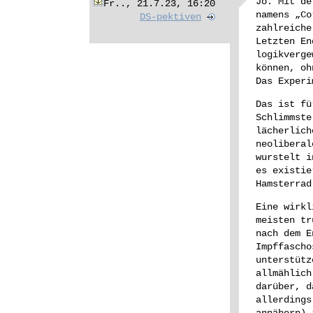
Jo. Mit de
Fr.., 21.7.23, 16:20
namens „Co
DS-pektiven
zahlreiche
Letzten En
logikverge
können, oh
Das Experi
Das ist fü
Schlimmste
lächerlich
neoliberal
wurstelt i
es existie
Hamsterrad
Eine wirkl
meisten tr
nach dem E
Impffascho
unterstütz
allmählich
darüber, d
allerdings
annähern) 