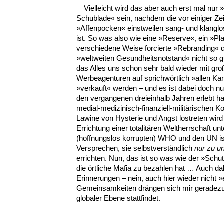
Vielleicht wird das aber auch erst mal nur »
Schublade« sein, nachdem die vor einiger Z
»Affenpocken« einstweilen sang- und klangl
ist. So was also wie eine »Reserve«, ein »Pla
verschiedene Weise forcierte »Rebranding« 
»weltweiten Gesundheitsnotstand« nicht so gu
das Alles uns schon sehr bald wieder mit gr
Werbeagenturen auf sprichwörtlich »allen Ka
»verkauft« werden – und es ist dabei doch nu
den vergangenen dreieinhalb Jahren erlebt h
medial-medizinisch-finanziell-militärischen 
Lawine von Hysterie und Angst lostreten wird 
Errichtung einer totalitären Weltherrschaft un
(hoffnungslos korrupten) WHO und den UN is
Versprechen, sie selbstverständlich
nur zu un
errichten. Nun, das ist so was wie der »Sch
die örtliche Mafia zu bezahlen hat … Auch 
Erinnerungen – nein, auch hier wieder nicht »
Gemeinsamkeiten drängen sich mir geradezu 
globaler Ebene stattfindet.