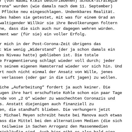
r (von Naomi Klein beschriebenen) Schock-Strategie
rona“ wurden (wie damals nach dem 11. September)
 Pflöcke neu eingeschlagen. Undenkbares Realität.
des haben sie getestet, mit was für einem Grad an
waltigender Willkür sie ihre Bevölkerungen foltern
ne, dass die sich auch nur dagegen wehren würden.
ment war (für sie) ein voller Erfolg.
r mich in der Post-Corona-Zeit übrigens das
: Wie wenig „Widerstand“ (der ja schon damals ein
es Niveau hatte) geblieben ist. Die totale
e Fragmentierung schlägt wieder voll durch; jeder
n seinem eigenen Hamsterrad wieder vor sich hin. Und
rt noch nicht einmal der Ansatz von Wille, jenes
 verlassen (oder gar in die Luft jagen) zu wollen.
iche „Aufarbeitung“ fordert ja auch keiner. Die
ugen ihre hart erschuftete Kohle schon ein paar Tage
nde von „2 G“ wieder zu waschechten Coronazis und
s. Anstatt diejenigen auch finanziell zu
en, die standhaft blieben. Die verhungern jetzt
; Michael Meyen schreibt heute bei Manova auch etwas
ass die Mittel bei den alternativen Medien (die sich
 teilweise in Sachen Arroganz den Massenmedien
rückläufig sind. Auch hier gibt es also bald eine