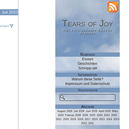
RSS
 Juli 2023
Tears of Joy
Tears of Joy
entare
Nur vertrocknete Büsche
Nur vertrocknete Büsche
brennen
brennen
Rubriken
Essays
Geschichten
Schnipp-sel
Information
Warum diese Seite?
Impressum und Datenschutz
Volltextsuche
Archive
August 2026
Juli 2026
Juni 2026
April 2026
März
2026
Februar 2026
2026
2025
2024
2023
2022
2021
2020
2019
2018
2017
2016
2015
2014
2013
2012
2011