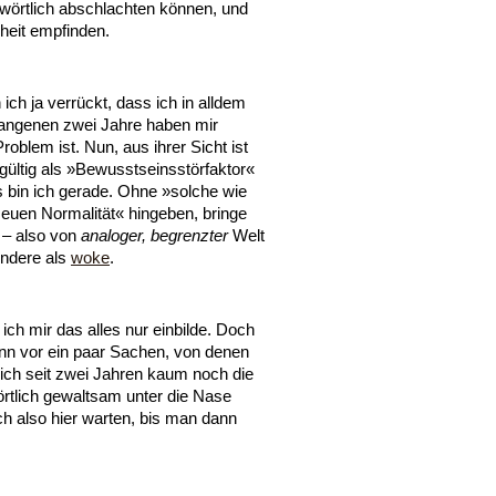
hwörtlich abschlachten können, und
heit empfinden.
 ich ja verrückt, dass ich in alldem
gangenen zwei Jahre haben mir
oblem ist. Nun, aus ihrer Sicht ist
dgültig als »Bewusstseinsstörfaktor«
 bin ich gerade. Ohne »solche wie
Neuen Normalität« hingeben, bringe
 – also von
analoger, begrenzter
Welt
Andere als
woke
.
ch mir das alles nur einbilde. Doch
nn vor ein paar Sachen, von denen
 ich seit zwei Jahren kaum noch die
rtlich gewaltsam unter die Nase
ch also hier warten, bis man dann