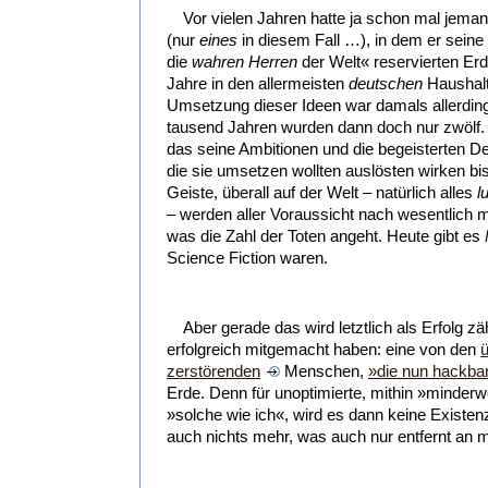
Vor vielen Jahren hatte ja schon mal jeman
(nur
eines
in diesem Fall …), in dem er seine 
die
wahren Herren
der Welt« reservierten Erd
Jahre in den allermeisten
deutschen
Haushalt
Umsetzung dieser Ideen war damals allerdin
tausend Jahren wurden dann doch nur zwölf.
das seine Ambitionen und die begeisterten D
die sie umsetzen wollten auslösten wirken bi
Geiste, überall auf der Welt – natürlich alles
l
– werden aller Voraussicht nach wesentlich 
was die Zahl der Toten angeht. Heute gibt es
Science Fiction waren.
Aber gerade das wird letztlich als Erfolg zähl
erfolgreich mitgemacht haben: eine von den
ü
zerstörenden
Menschen,
»die nun hackbar
Erde. Denn für unoptimierte, mithin »minder
»solche wie ich«, wird es dann keine Exist
auch nichts mehr, was auch nur entfernt an 