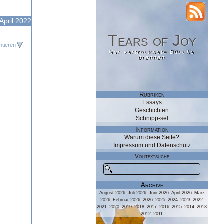
RSS
April 2022
Tears of Joy
Tears of Joy
tieren
Nur vertrocknete Büsche
Nur vertrocknete Büsche
brennen
brennen
Rubriken
Essays
Geschichten
Schnipp-sel
Information
Warum diese Seite?
Impressum und Datenschutz
Volltextsuche
Archive
August 2026
Juli 2026
Juni 2026
April 2026
März
2026
Februar 2026
2026
2025
2024
2023
2022
2021
2020
2019
2018
2017
2016
2015
2014
2013
2012
2011