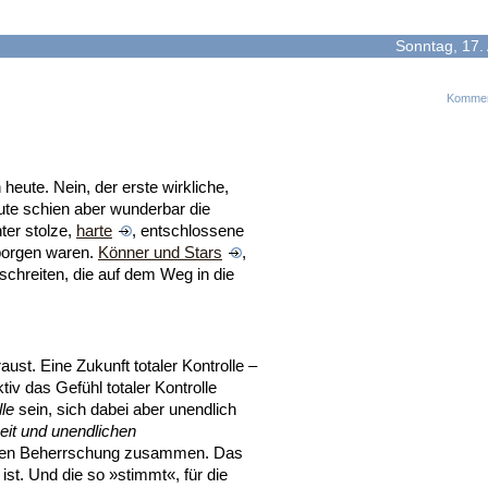
Sonntag, 17. 
Kommen
heute. Nein, der erste wirkliche,
te schien aber wunderbar die
ter stolze,
harte
, entschlossene
rborgen waren.
Könner und Stars
,
chreiten, die auf dem Weg in die
aust. Eine Zukunft totaler Kontrolle –
ektiv das Gefühl totaler Kontrolle
lle
sein, sich dabei aber unendlich
eit und unendlichen
alen Beherrschung zusammen. Das
u ist. Und die so »stimmt«, für die