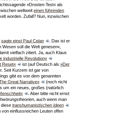
nichtssagende »Drosten-Test« als
nzwischen weltweit
einen führenden
kelt worden. Zufall? Nun, inzwischen
,
sagte einst Paul Celan
. Das ist er
n Wesen soll die Welt genesen«,
mit vielfach zitiert. Ja, auch Klaus
e industrielle Revolution«
t Reset«
ist (auf Deutsch als
»Der
. Seit Kurzem ist gar von
ings gibt es von dem genannten
The Great Narrative«
(noch nicht
es um ein neues, großes (natürlich
 Menschheit«
. Aber bitte nicht ernst
hwörungstheorien
, auch wenn man
d diese
transhumanistischen Ideen
 von einflussreichen Leuten offen