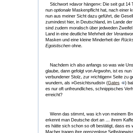
Stichwort »davor hängen«: Die seit gut 14 T
nun
optionale
Maskenpflicht hat, nach einer 
nun aus meiner Sicht dazu geführt, die Gesell
zumindest hier, in Deutschland, im Lande de
sind zudem moralisch über jedweden Zweifel 
Land in eine deutliche Mehrheit der
Verantwor
Masken und eine kleine Minderheit der
Rücks
Egoistischen
ohne.
Nachdem ich also anfangs so was wie Un
glaube, dann gefolgt von Argwohn, ist es nun
verbundener Stolz, zur »richtigen« Seite zu 
wundern, als »Gesichtsnudist« (
Gates
) ba
es nur oft unfreundliches, schnippisches Verh
erreicht?
Wenn das stimmt, was ich von meinem Br
erkennt man Deutsche dort an … ihrem Kaffee
es hätte sich schon so oft bestätigt, dass es wi
Macher tragen ihre grenzenlose Selbstgewissh