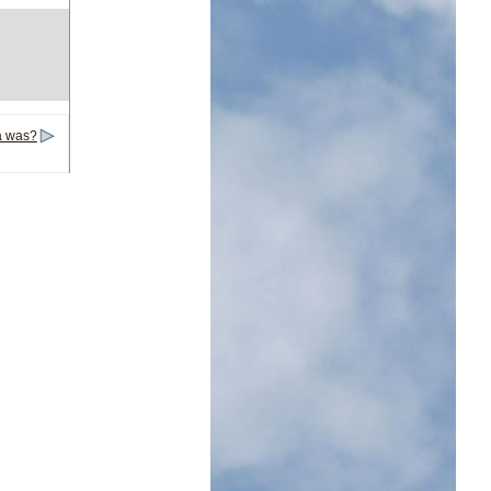
a was?