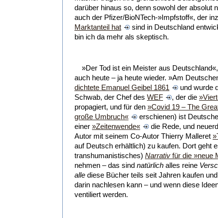
darüber hinaus so, denn sowohl der absolut 
auch der Pfizer/BioNTech-»Impfstoff«, der i
Marktanteil hat
sind in Deutschland entwic
bin ich da mehr als skeptisch.
»Der Tod ist ein Meister aus Deutschland«
auch heute – ja heute wieder. »Am Deutsche
dichtete Emanuel Geibel 1861
und wurde da
Schwab, der Chef des
WEF
, der die
»Viert
propagiert, und für den
»Covid 19 – The Grea
große Umbruch«
erschienen) ist Deutscher
einer
»Zeitenwende«
die Rede, und neuerd
Autor mit seinem Co-Autor Thierry Malleret
»
auf Deutsch erhältlich) zu kaufen. Dort geht 
transhumanistisches)
Narrativ
für die »neue
nehmen – das sind
natürlich
alles reine
Versc
alle
diese Bücher teils seit Jahren kaufen un
darin nachlesen kann – und wenn diese Ideen
ventiliert werden.