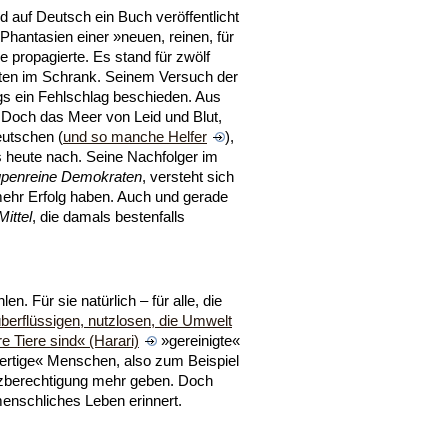
d auf Deutsch ein Buch veröffentlicht
Phantasien einer »neuen, reinen, für
e propagierte. Es stand für zwölf
en im Schrank. Seinem Versuch der
gs ein Fehlschlag beschieden. Aus
 Doch das Meer von Leid und Blut,
eutschen (
und so manche Helfer
),
s heute nach. Seine Nachfolger im
upenreine Demokraten
, versteht sich
mehr Erfolg haben. Auch und gerade
Mittel
, die damals bestenfalls
en. Für sie natürlich – für alle, die
berflüssigen, nutzlosen, die Umwelt
e Tiere sind« (Harari)
»gereinigte«
wertige« Menschen, also zum Beispiel
enzberechtigung mehr geben. Doch
menschliches Leben erinnert.