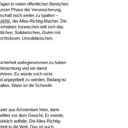
agen in vielen öffentlichen Bereichen
kurzen Phase der Verunsicherung,
schaft noch weiter zu spalten –
r
ARM
, der Alles-Richtig-Macher. Die
erhaben: Inzwischen teilt sich das
tlichen, Solidarischen, Guten
mit
ichtslosen, Unsolidarischen,
sicherheit wahrgenommen zu haben
 Verachtung und ein damit
gehören. Es würde mich nicht
ld angepöbelt zu werden. Bislang ist
alten. Wann ist die Schwelle
uder aus Amsterdam höre, dann
filter vor dem Gesicht. Er meinte,
rklich auffalle. Die Alles-Richtig-
eit in die Welt. Das ist auch