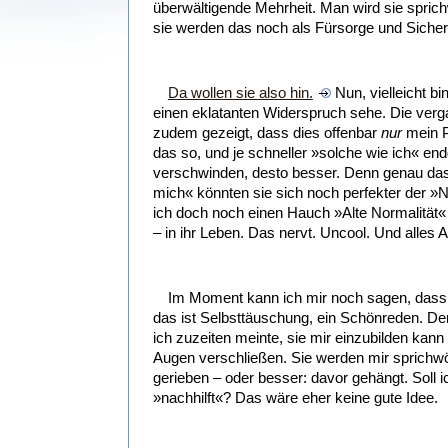
überwältigende Mehrheit. Man wird sie spric
sie werden das noch als Fürsorge und Sicher
Da wollen sie also hin.
Nun, vielleicht bin
einen eklatanten Widerspruch sehe. Die ver
zudem gezeigt, dass dies offenbar
nur
mein Pr
das so, und je schneller »solche wie ich« en
verschwinden, desto besser. Denn genau das
mich« könnten sie sich noch perfekter der »
ich doch noch einen Hauch »Alte Normalität«
– in ihr Leben. Das nervt. Uncool. Und alles 
Im Moment kann ich mir noch sagen, dass i
das ist Selbsttäuschung, ein Schönreden. De
ich zuzeiten meinte, sie mir einzubilden kann
Augen verschließen. Sie werden mir sprichwö
gerieben – oder besser: davor gehängt. Soll i
»nachhilft«? Das wäre eher keine gute Idee.