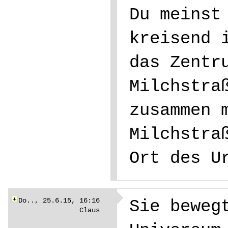
Du meinst
kreisend 
das Zentr
Milchstra
zusammen 
Milchstra
Ort des U
Do.., 25.6.15, 16:16
Sie beweg
Claus