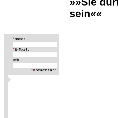
»»Sie dür
sein««
*
Name:
*
E-Mail:
Web:
*
Kommentar: