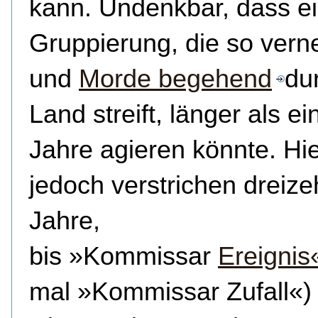
kann. Undenkbar, dass ei
Gruppierung, die so vernet
und
Morde begehend
du
Land streift, länger als ei
Jahre agieren könnte. Hi
jedoch verstrichen dreizeh
Jahre,
bis »Kommissar
Ereignis
mal »Kommissar Zufall«)