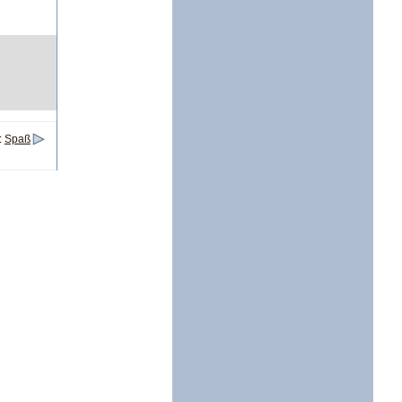
:
Spaß