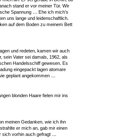
anach stand er vor meiner Tür. Wir
otische Spannung … Ehe ich mich’s
en uns lange und leidenschaftlich.
ücken auf dem Boden zu meinem Bett
lagen und redeten, kamen wir auch
, sein Vater sei damals, 1962, als
ischen Handelsschiff gewesen. Es
 Ladung eingepackt lagen atomare
ei wie geplant angekommen …
angen blonden Haare fielen mir ins
von meinen Gedanken, wie ich ihn
trahlte er mich an, gab mir einen
r sich vorhin auch gefragt …