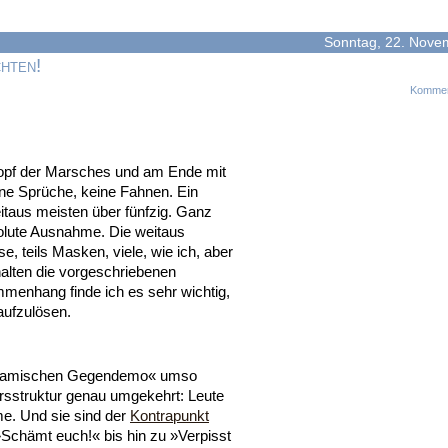
Sonntag, 22. Nove
hten!
Kommen
opf der Marsches und am Ende mit
ine Sprüche, keine Fahnen.
Ein
itaus meisten über fünfzig. Ganz
olute Ausnahme. Die weitaus
 teils Masken, viele, wie ich, aber
halten die vorgeschriebenen
menhang finde ich es sehr wichtig,
aufzulösen.
 »dynamischen Gegendemo« umso
tersstruktur genau umgekehrt: Leute
me. Und sie sind der
Kontrapunkt
»Schämt euch!« bis hin zu »Verpisst