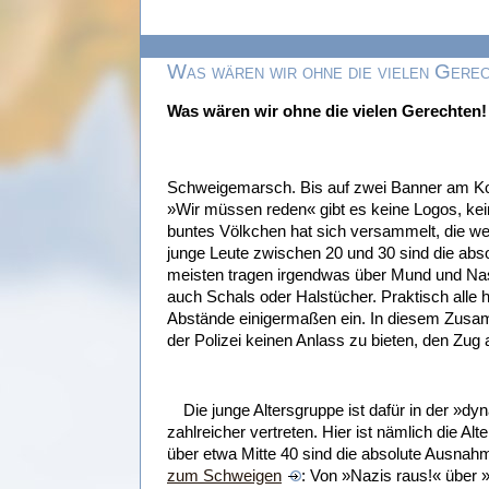
Was wären wir ohne die vielen Gerec
Was wären wir ohne die vielen Gerechten!
Schweigemarsch. Bis auf zwei Banner am K
»Wir müssen reden« gibt es keine Logos, ke
buntes Völkchen hat sich versammelt, die we
junge Leute zwischen 20 und 30 sind die abs
meisten tragen irgendwas über Mund und Nase,
auch Schals oder Halstücher. Praktisch alle 
Abstände einigermaßen ein. In diesem Zusam
der Polizei keinen Anlass zu bieten, den Zug 
Die junge Altersgruppe ist dafür in der
zahlreicher vertreten. Hier ist nämlich die Al
über etwa Mitte 40 sind die absolute Ausnah
zum Schweigen
: Von »Nazis raus!« über 