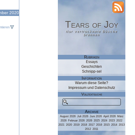
RSS
mber 2020
Tears of Joy
Tears of Joy
tieren
Nur vertrocknete Büsche
Nur vertrocknete Büsche
brennen
brennen
Rubriken
Essays
Geschichten
Schnipp-sel
Information
Warum diese Seite?
Impressum und Datenschutz
Volltextsuche
Archive
August 2026
Juli 2026
Juni 2026
April 2026
März
2026
Februar 2026
2026
2025
2024
2023
2022
2021
2020
2019
2018
2017
2016
2015
2014
2013
2012
2011