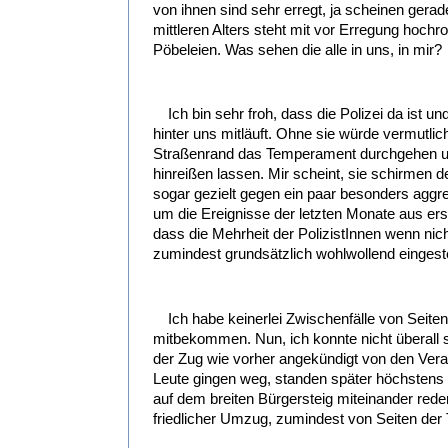
von ihnen sind sehr erregt, ja scheinen ger
mittleren Alters steht mit vor Erregung hoch
Pöbeleien. Was sehen die alle in uns, in mir?
Ich bin sehr froh, dass die Polizei da ist u
hinter uns mitläuft. Ohne sie würde vermutli
Straßenrand das Temperament durchgehen und
hinreißen lassen. Mir scheint, sie schirmen
sogar gezielt gegen ein paar besonders agg
um die Ereignisse der letzten Monate aus ers
dass die Mehrheit der PolizistInnen wenn nich
zumindest grundsätzlich wohlwollend eingestel
Ich habe keinerlei Zwischenfälle von Seit
mitbekommen. Nun, ich konnte nicht überall 
der Zug wie vorher angekündigt von den Verans
Leute gingen weg, standen später höchstens 
auf dem breiten Bürgersteig miteinander reden
friedlicher Umzug, zumindest von Seiten der