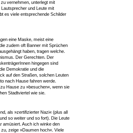
 zu vernehmen, unterlegt mit
e Lautsprecher und Leute mit
t es viele entsprechende Schilder
agen eine Maske, meist eine
 die zudem oft Banner mit Sprüchen
ausgehängt haben, tragen welche.
hismus. Der Gerechten. Der
skenträgerInnen hingegen sind
 die Demokratie und die
ck auf den Straßen, solchen Leuten
nito nach Hause fahren werde.
ch zu Hause zu »besuchen«, wenn sie
en Stadtviertel wie sie.
, als »zertifizierter Nazi« (plus all
und so weiter und so fort). Die Leute
r amüsiert. Auch ich winke den
d zu, zeige »Daumen hoch«. Viele