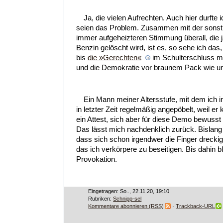
Ja, die vielen Aufrechten. Auch hier durfte
seien das Problem. Zusammen mit der sonsti
immer aufgeheizteren Stimmung überall, die
Benzin gelöscht wird, ist es, so sehe ich das,
bis
die »Gerechten«
im Schulterschluss mi
und die Demokratie vor braunem Pack wie un
Ein Mann meiner Altersstufe, mit dem ich 
in letzter Zeit regelmäßig angepöbelt, weil er
ein Attest, sich aber für diese Demo bewusst
Das lässt mich nachdenklich zurück. Bislang
dass sich schon irgendwer die Finger drec
das ich verkörpere zu beseitigen. Bis dahin 
Provokation.
Eingetragen: So.., 22.11.20, 19:10
Rubriken:
Schnipp-sel
Kommentare abonnieren (RSS)
·
Trackback-URL