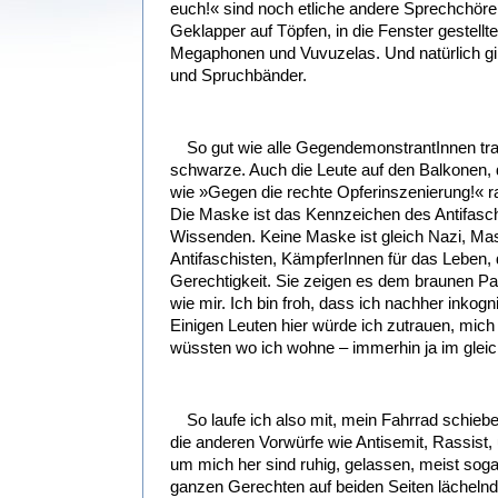
euch!« sind noch etliche andere Sprechchöre
Geklapper auf Töpfen, in die Fenster gestellt
Megaphonen und Vuvuzelas. Und natürlich gib
und Spruchbänder.
So gut wie alle GegendemonstrantInnen tr
schwarze. Auch die Leute auf den Balkonen,
wie »Gegen die rechte Opferinszenierung!« r
Die Maske ist das Kennzeichen des Antifasc
Wissenden. Keine Maske ist gleich Nazi, Ma
Antifaschisten, KämpferInnen für das Leben,
Gerechtigkeit. Sie zeigen es dem braunen Pa
wie mir. Ich bin froh, dass ich nachher inkog
Einigen Leuten hier würde ich zutrauen, mi
wüssten wo ich wohne – immerhin ja im gleich
So laufe ich also mit, mein Fahrrad schiebend
die anderen Vorwürfe wie Antisemit, Rassist, 
um mich her sind ruhig, gelassen, meist soga
ganzen Gerechten auf beiden Seiten lächeln