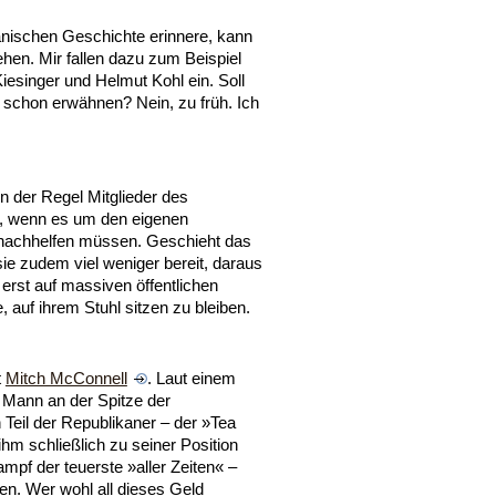
nischen Geschichte erinnere, kann
ehen. Mir fallen dazu zum Beispiel
esinger und Helmut Kohl ein. Soll
schon erwähnen? Nein, zu früh. Ich
n der Regel Mitglieder des
n, wenn es um den eigenen
g nachhelfen müssen. Geschieht das
 sie zudem viel weniger bereit, daraus
erst auf massiven öffentlichen
, auf ihrem Stuhl sitzen zu bleiben.
t
Mitch McConnell
. Laut einem
e Mann an der Spitze der
Teil der Republikaner – der »Tea
ihm schließlich zu seiner Position
pf der teuerste »aller Zeiten« –
ben. Wer wohl all dieses Geld