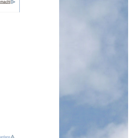
emacht
nanfang