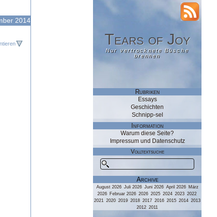
RSS
mber 2014
Tears of Joy
Tears of Joy
tieren
Nur vertrocknete Büsche
Nur vertrocknete Büsche
brennen
brennen
Rubriken
Essays
Geschichten
Schnipp-sel
Information
Warum diese Seite?
Impressum und Datenschutz
Volltextsuche
Archive
August 2026
Juli 2026
Juni 2026
April 2026
März
2026
Februar 2026
2026
2025
2024
2023
2022
2021
2020
2019
2018
2017
2016
2015
2014
2013
2012
2011