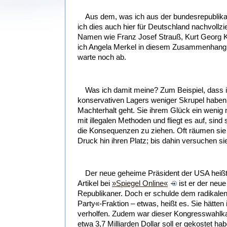
Aus dem, was ich aus der bundesrepublika
ich dies auch hier für Deutschland nachvollzi
Namen wie Franz Josef Strauß, Kurt Georg Ki
ich Angela Merkel in diesem Zusammenhang 
warte noch ab.
Was ich damit meine? Zum Beispiel, dass i
konservativen Lagers weniger Skrupel habe
Machterhalt geht. Sie ihrem Glück ein weni
mit illegalen Methoden und fliegt es auf, sind
die Konsequenzen zu ziehen. Oft räumen sie 
Druck hin ihren Platz; bis dahin versuchen sie
Der neue geheime Präsident der USA heiß
Artikel bei
»Spiegel Online«
ist er der neu
Republikaner. Doch er schulde dem radikalen 
Party«-Fraktion – etwas, heißt es. Sie hätten 
verholfen. Zudem war dieser Kongresswahlkam
etwa 3,7 Milliarden Dollar soll er gekostet ha